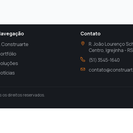
Navegação
Contato
 Construarte
R. João Lourenço Sch
Centro, Igrejinha - 
ortfólio
(51) 3545-1640
oluções
contato@construart
otícias
os direitos reservados.