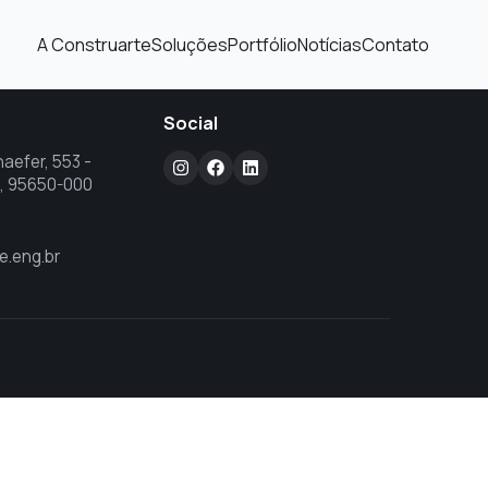
A Construarte
Soluções
Portfólio
Notícias
Contato
Social
aefer, 553 -
RS, 95650-000
e.eng.br